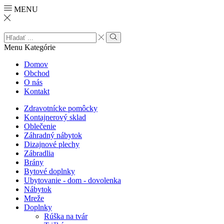
MENU
Search
input
Search
Menu
Kategórie
Domov
Obchod
O nás
Kontakt
Zdravotnícke pomôcky
Kontajnerový sklad
Oblečenie
Záhradný nábytok
Dizajnové plechy
Zábradlia
Brány
Bytové doplnky
Ubytovanie - dom - dovolenka
Nábytok
Mreže
Doplnky
Rúška na tvár