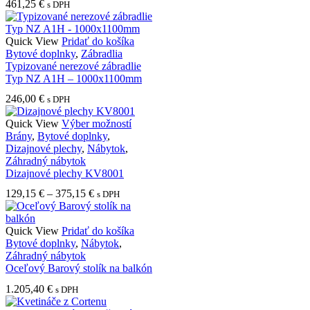
461,25
€
s DPH
Quick View
Pridať do košíka
Bytové doplnky
,
Zábradlia
Typizované nerezové zábradlie
Typ NZ A1H – 1000x1100mm
246,00
€
s DPH
Tento
Quick View
Výber možností
produkt
Brány
,
Bytové doplnky
,
má
Dizajnové plechy
,
Nábytok
,
viacero
Záhradný nábytok
variantov.
Dizajnové plechy KV8001
Možnosti
Price
129,15
€
–
375,15
€
s DPH
si
range:
môžete
129,15 €
vybrať
through
Quick View
Pridať do košíka
na
375,15 €
Bytové doplnky
,
Nábytok
,
stránke
Záhradný nábytok
produktu.
Oceľový Barový stolík na balkón
1.205,40
€
s DPH