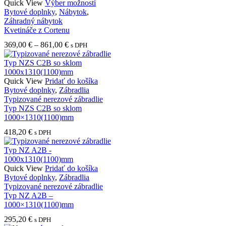
Tento
Quick View
Výber možností
produkt
Bytové doplnky
,
Nábytok
,
má
Záhradný nábytok
viacero
Kvetináče z Cortenu
variantov.
Price
369,00
€
–
861,00
€
s DPH
Možnosti
range:
si
369,00 €
môžete
through
vybrať
861,00 €
Quick View
Pridať do košíka
na
Bytové doplnky
,
Zábradlia
stránke
Typizované nerezové zábradlie
produktu.
Typ NZS C2B so sklom
1000×1310(1100)mm
418,20
€
s DPH
Quick View
Pridať do košíka
Bytové doplnky
,
Zábradlia
Typizované nerezové zábradlie
Typ NZ A2B –
1000×1310(1100)mm
295,20
€
s DPH