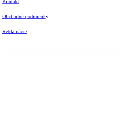
Kontakt
Obchodné podmienky
Reklamácie
© 2020 nimini | Tieto internetové stránky používajú súbory
cookie. Viac informácií
tu
.