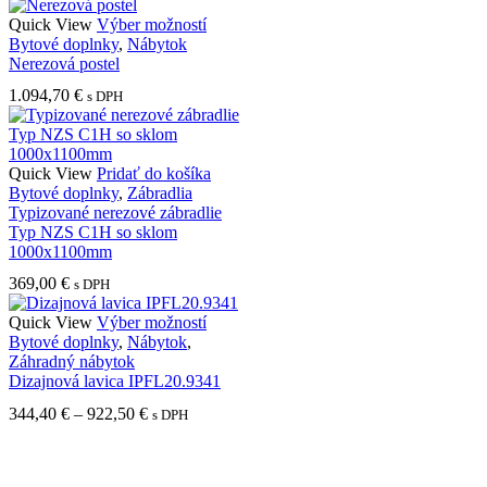
Tento
Quick View
Výber možností
produkt
Bytové doplnky
,
Nábytok
má
Nerezová postel
viacero
1.094,70
€
s DPH
variantov.
Možnosti
si
môžete
Quick View
Pridať do košíka
vybrať
Bytové doplnky
,
Zábradlia
na
Typizované nerezové zábradlie
stránke
Typ NZS C1H so sklom
produktu.
1000x1100mm
369,00
€
s DPH
Tento
Quick View
Výber možností
produkt
Bytové doplnky
,
Nábytok
,
má
Záhradný nábytok
viacero
Dizajnová lavica IPFL20.9341
variantov.
Price
344,40
€
–
922,50
€
s DPH
Možnosti
range:
si
344,40 €
Nimini s.r.o.
môžete
through
vybrať