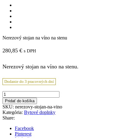
Nerezový stojan na víno na stenu
280,85
€
s DPH
Nerezový stojan na víno na stenu.
Dodanie do 3 pracovných dní
množstvo
Nerezový
Pridať do košíka
stojan
SKU:
nerezovy-stojan-na-vino
na
Kategória:
Bytové doplnky
víno
Share:
na
stenu
Facebook
Pinterest