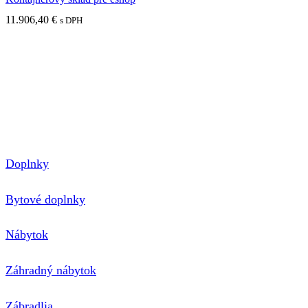
11.906,40
€
s DPH
Nimini s.r.o.
P.O.BOX 150
810 00 Bratislava 1
E-mail: hensch@nimini.sk
Telefón: +421 905 270 534
Doplnky
Bytové doplnky
Nábytok
Záhradný nábytok
Zábradlia