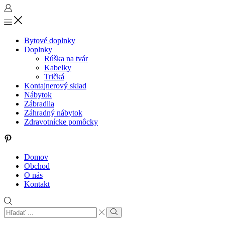
Bytové doplnky
Doplnky
Rúška na tvár
Kabelky
Tričká
Kontajnerový sklad
Nábytok
Zábradlia
Záhradný nábytok
Zdravotnícke pomôcky
Pinterest
Domov
Obchod
O nás
Kontakt
Search
input
Search