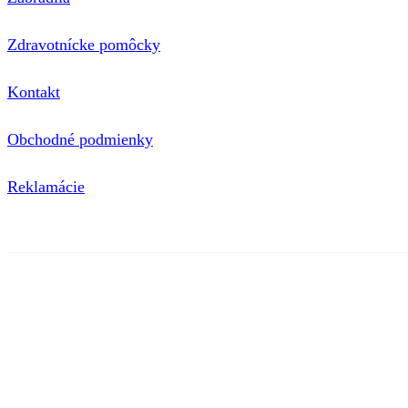
Zdravotnícke pomôcky
Kontakt
Obchodné podmienky
Reklamácie
© 2020 nimini | Tieto internetové stránky používajú súbory