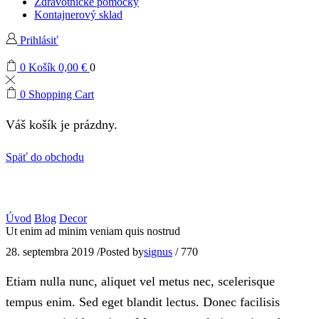
Zdravotnícke pomôcky
Kontajnerový sklad
Prihlásiť
0
Košík
0,00
€
0
0
Shopping Cart
Váš košík je prázdny.
Späť do obchodu
Úvod
Blog
Decor
Ut enim ad minim veniam quis nostrud
28. septembra 2019
/
Posted by
signus
/
770
Etiam nulla nunc, aliquet vel metus nec, scelerisque
tempus enim. Sed eget blandit lectus. Donec facilisis