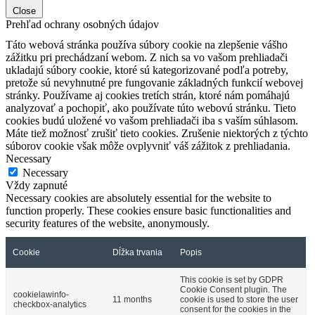
Close
Prehľad ochrany osobných údajov
Táto webová stránka používa súbory cookie na zlepšenie vášho
zážitku pri prechádzaní webom. Z nich sa vo vašom prehliadači
ukladajú súbory cookie, ktoré sú kategorizované podľa potreby,
pretože sú nevyhnutné pre fungovanie základných funkcií webovej
stránky. Používame aj cookies tretích strán, ktoré nám pomáhajú
analyzovať a pochopiť, ako používate túto webovú stránku. Tieto
cookies budú uložené vo vašom prehliadači iba s vaším súhlasom.
Máte tiež možnosť zrušiť tieto cookies. Zrušenie niektorých z týchto
súborov cookie však môže ovplyvniť váš zážitok z prehliadania.
Necessary
Necessary
Vždy zapnuté
Necessary cookies are absolutely essential for the website to
function properly. These cookies ensure basic functionalities and
security features of the website, anonymously.
Cookie
Dĺžka trvania
Popis
This cookie is set by GDPR
Cookie Consent plugin. The
cookielawinfo-
11 months
cookie is used to store the user
checkbox-analytics
consent for the cookies in the