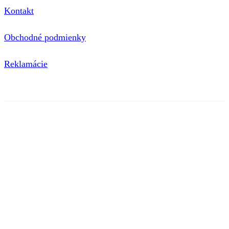
Kontakt
Obchodné podmienky
Reklamácie
© 2020 nimini | Tieto internetové stránky používajú súbory
cookie. Viac informácií
tu
.