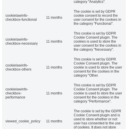
category "Analytics".
The cookie is set by GDPR
cookielawinfo-
cookie consent to record the
11 months
checkbox-functional
user consent for the cookies in
the category "Functional".
This cookie is set by GDPR
Cookie Consent plugin. The
cookielawinfo-
11 months
cookies is used to store the
checkbox-necessary
user consent for the cookies in
the category "Necessary".
This cookie is set by GDPR
Cookie Consent plugin. The
cookielawinfo-
11 months
cookie is used to store the user
checkbox-others
consent for the cookies in the
category "Other.
This cookie is set by GDPR
cookielawinfo-
Cookie Consent plugin. The
checkbox-
11 months
cookie is used to store the user
performance
consent for the cookies in the
category "Performance".
The cookie is set by the GDPR
Cookie Consent plugin and is
used to store whether or not
viewed_cookie_policy
11 months
user has consented to the use
of cookies. It does not store