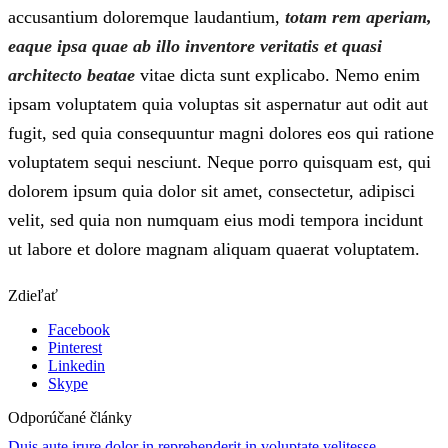
accusantium doloremque laudantium,
totam rem aperiam,
eaque ipsa quae ab illo inventore veritatis et quasi
architecto beatae
vitae dicta sunt explicabo. Nemo enim
ipsam voluptatem quia voluptas sit aspernatur aut odit aut
fugit, sed quia consequuntur magni dolores eos qui ratione
voluptatem sequi nesciunt. Neque porro quisquam est, qui
dolorem ipsum quia dolor sit amet, consectetur, adipisci
velit, sed quia non numquam eius modi tempora incidunt
ut labore et dolore magnam aliquam quaerat voluptatem.
Zdieľať
Facebook
Pinterest
Linkedin
Skype
Odporúčané články
Duis aute irure dolor in reprehenderit in voluptate velitesse