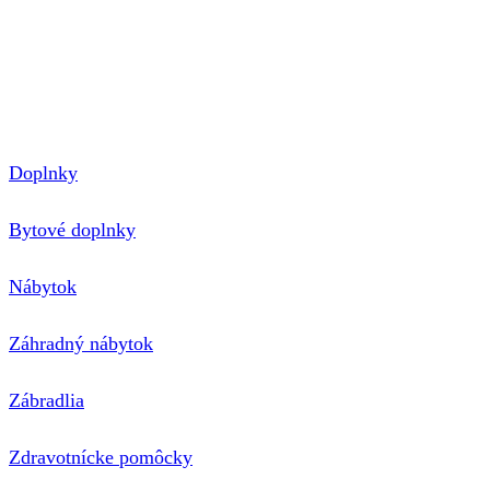
P.O.BOX 150
810 00 Bratislava 1
E-mail: hensch@nimini.sk
Telefón: +421 905 270 534
Doplnky
Bytové doplnky
Nábytok
Záhradný nábytok
Zábradlia
Zdravotnícke pomôcky