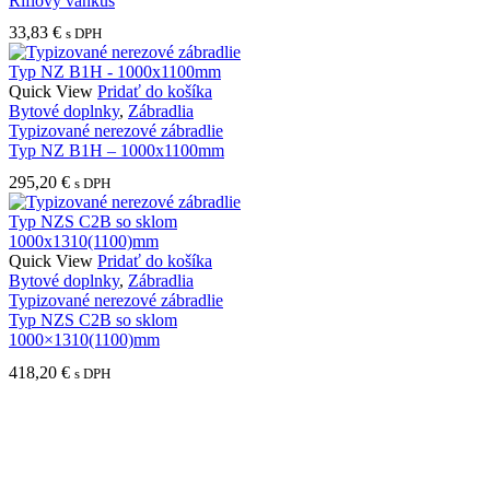
Riflový vankúš
viacero
33,83
€
s DPH
variantov.
Možnosti
si
Quick View
Pridať do košíka
môžete
Bytové doplnky
,
Zábradlia
vybrať
Typizované nerezové zábradlie
na
Typ NZ B1H – 1000x1100mm
stránke
produktu.
295,20
€
s DPH
Quick View
Pridať do košíka
Bytové doplnky
,
Zábradlia
Typizované nerezové zábradlie
Typ NZS C2B so sklom
1000×1310(1100)mm
418,20
€
s DPH
Nimini s.r.o.
P.O.BOX 150
810 00 Bratislava 1