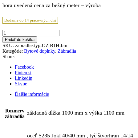
hora uvedená cena za bežný meter – výroba
Dodanie do 14 pracovných dní
množstvo
Typizované
Pridať do košíka
oceľové
SKU:
zabradlie-typ-OZ B1H-bm
zábradlie
Kategórie:
Bytové doplnky
,
Zábradlia
Typ
Share:
OZ
B1H
Facebook
-
Pinterest
1000x1100mm
Linkedin
Skype
Ďalšie informácie
Rozmery
základná dĺžka 1000 mm x výška 1100 mm
zábradlia
oceľ S235 Jokl 40/40 mm , tyč štvorhran 14/14