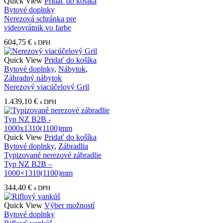
through
Quick View
Pridať do košíka
vybrať
492,00 €
Bytové doplnky
na
Nerezová schránka pre
stránke
videovrátnik vo farbe
produktu.
604,75
€
s DPH
Quick View
Pridať do košíka
Bytové doplnky
,
Nábytok
,
Záhradný nábytok
Nerezový viacúčelový Gril
1.439,10
€
s DPH
Quick View
Pridať do košíka
Bytové doplnky
,
Zábradlia
Typizované nerezové zábradlie
Typ NZ B2B –
1000×1310(1100)mm
344,40
€
s DPH
Tento
Quick View
Výber možností
produkt
Bytové doplnky
má