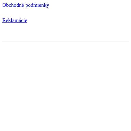
Obchodné podmienky
Reklamácie
© 2020 nimini | Tieto internetové stránky používajú súbory
cookie. Viac informácií
tu
.