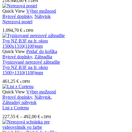
218.940,00
€
s DPH
Tento
Quick View
Výber možností
produkt
Bytové doplnky
,
Nábytok
má
Nerezová postel
viacero
1.094,70
€
s DPH
variantov.
Možnosti
si
môžete
Quick View
Pridať do košíka
vybrať
Bytové doplnky
,
Zábradlia
na
Typizované nerezové zábradlie
stránke
Typ NZ B3F na fr. okno
produktu.
1500×1310(1100)mm
461,25
€
s DPH
Tento
Quick View
Výber možností
produkt
Bytové doplnky
,
Nábytok
,
má
Záhradný nábytok
viacero
List z Cortenu
variantov.
Price
227,55
€
–
492,00
€
s DPH
Možnosti
range:
si
227,55 €
môžete