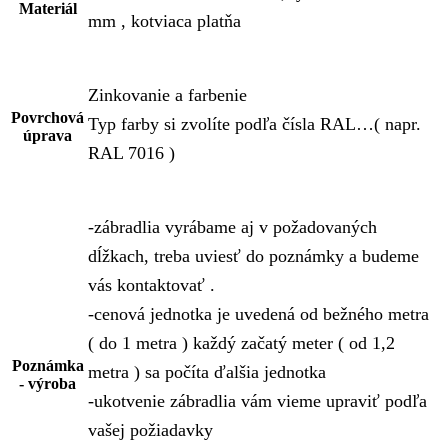
Materiál
mm , kotviaca platňa
Zinkovanie a farbenie
Povrchová
Typ farby si zvolíte podľa čísla RAL…( napr.
úprava
RAL 7016 )
-zábradlia vyrábame aj v požadovaných
dĺžkach, treba uviesť do poznámky a budeme
vás kontaktovať .
-cenová jednotka je uvedená od bežného metra
( do 1 metra ) každý začatý meter ( od 1,2
Poznámka
metra ) sa počíta ďalšia jednotka
- výroba
-ukotvenie zábradlia vám vieme upraviť podľa
vašej požiadavky