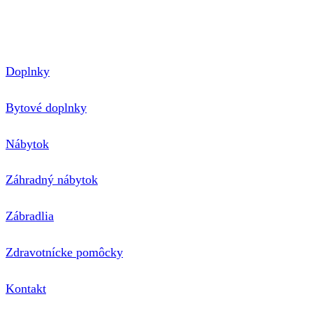
E-mail: hensch@nimini.sk
Telefón: +421 905 270 534
Doplnky
Bytové doplnky
Nábytok
Záhradný nábytok
Zábradlia
Zdravotnícke pomôcky
Kontakt