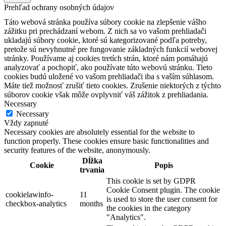
Prehľad ochrany osobných údajov
Táto webová stránka používa súbory cookie na zlepšenie vášho
zážitku pri prechádzaní webom. Z nich sa vo vašom prehliadači
ukladajú súbory cookie, ktoré sú kategorizované podľa potreby,
pretože sú nevyhnutné pre fungovanie základných funkcií webovej
stránky. Používame aj cookies tretích strán, ktoré nám pomáhajú
analyzovať a pochopiť, ako používate túto webovú stránku. Tieto
cookies budú uložené vo vašom prehliadači iba s vaším súhlasom.
Máte tiež možnosť zrušiť tieto cookies. Zrušenie niektorých z týchto
súborov cookie však môže ovplyvniť váš zážitok z prehliadania.
Necessary
Necessary
Vždy zapnuté
Necessary cookies are absolutely essential for the website to
function properly. These cookies ensure basic functionalities and
security features of the website, anonymously.
Dĺžka
Cookie
Popis
trvania
This cookie is set by GDPR
Cookie Consent plugin. The cookie
cookielawinfo-
11
is used to store the user consent for
checkbox-analytics
months
the cookies in the category
"Analytics".