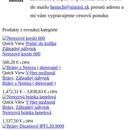
montáž
do mailu
hensch@nimini.sk
presnú adresu a
mi vám vypracujeme cenovú ponuku
Produkty z rovnakej kategórie
Quick View
Pridať do košíka
Záhradný nábytok
Nerezové kreslo 600
500,20
€
s DPH
Tento
Quick View
Výber možností
produkt
Brány
,
Záhradný nábytok
má
Brány z Nerezu ( dierované )
viacero
Price
1.472,31
€
–
3.838,83
€
s DPH
variantov.
range:
Možnosti
1.472,31 €
Tento
Quick View
Výber možností
si
through
produkt
Brány
,
Záhradný nábytok
môžete
3.838,83 €
má
Nerezová bránka lamelová
vybrať
viacero
na
1.537,50
€
s DPH
variantov.
stránke
Možnosti
produktu.