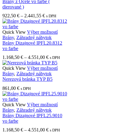
má
Brány z Ocele vo farbe (
viacero
dierované )
variantov.
Price
922,50
€
–
2.441,55
€
s DPH
Možnosti
range:
si
922,50 €
môžete
through
Tento
Quick View
Výber možností
vybrať
2.441,55 €
produkt
Brány
,
Záhradný nábytok
na
má
Brány Dizajnové IPFL20.8312
stránke
viacero
vo farbe
produktu.
variantov.
Price
1.168,50
€
–
4.551,00
€
s DPH
Možnosti
range:
si
1.168,50 €
Tento
Quick View
Výber možností
môžete
through
produkt
Brány
,
Záhradný nábytok
vybrať
4.551,00 €
má
Nerezová bránka TYP B5
na
viacero
stránke
861,00
€
s DPH
variantov.
produktu.
Možnosti
si
Tento
Quick View
Výber možností
môžete
produkt
Brány
,
Záhradný nábytok
vybrať
má
Brány Dizajnové IPFL25.9010
na
viacero
vo farbe
stránke
variantov.
produktu.
Price
1.168,50
€
–
4.551,00
€
s DPH
Možnosti
range: