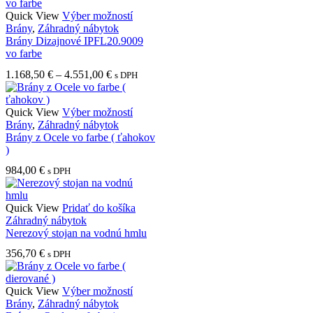
si
Tento
Quick View
Výber možností
môžete
produkt
Brány
,
Záhradný nábytok
vybrať
má
Brány Dizajnové IPFL20.9009
na
viacero
vo farbe
stránke
variantov.
produktu.
Price
1.168,50
€
–
4.551,00
€
s DPH
Možnosti
range:
si
1.168,50 €
môžete
through
Tento
Quick View
Výber možností
vybrať
4.551,00 €
produkt
Brány
,
Záhradný nábytok
na
má
Brány z Ocele vo farbe ( ťahokov
stránke
viacero
)
produktu.
variantov.
984,00
€
s DPH
Možnosti
si
môžete
Quick View
Pridať do košíka
vybrať
Záhradný nábytok
na
Nerezový stojan na vodnú hmlu
stránke
produktu.
356,70
€
s DPH
Tento
Quick View
Výber možností
produkt
Brány
,
Záhradný nábytok