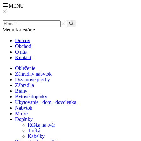
MENU
Search
input
Search
Menu
Kategórie
Domov
Obchod
O nás
Kontakt
Oblečenie
Záhradný nábytok
Dizajnové plechy
Zábradlia
Brány
Bytové doplnky
Ubytovanie - dom - dovolenka
Nábytok
Mreže
Doplnky
Rúška na tvár
Tričká
Kabelky